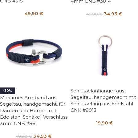
CNB #5151
4mm CNB #3014
49,90
€
34,93
€
49,90
€
Schlüsselanhänger aus
-30%
Segeltau, handgemacht mit
Maritimes Armband aus
Schlüsselring aus Edelstahl
Segeltau, handgemacht, für
CNK #8013
Damen und Herren, mit
Edelstahl Schäkel-Verschluss
19,90
€
3mm CNB #861
34,93
€
49,90
€