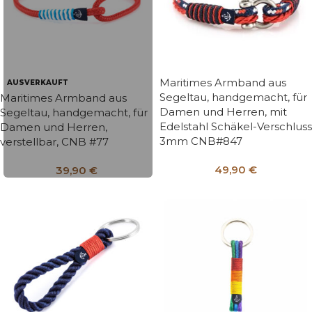
Maritimes Armband aus
AUSVERKAUFT
Segeltau, handgemacht, für
Maritimes Armband aus
Damen und Herren, mit
Segeltau, handgemacht, für
Edelstahl Schäkel-Verschluss
Damen und Herren,
3mm CNB#847
verstellbar, CNB #77
49,90
€
39,90
€