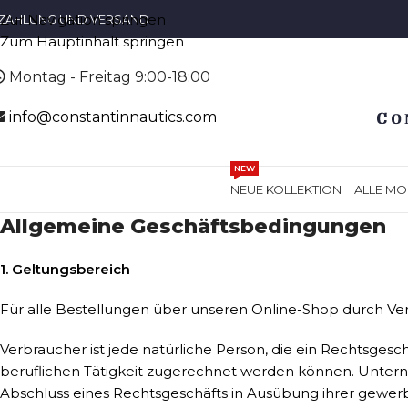
Zur Navigation springen
ZAHLUNG UND VERSAND
Zum Hauptinhalt springen
Montag - Freitag 9:00-18:00
info@constantinnautics.com
NEW
NEUE KOLLEKTION
ALLE MO
Allgemeine Geschäftsbedingungen
1. Geltungsbereich
Für alle Bestellungen über unseren Online-Shop durch V
Verbraucher ist jede natürliche Person, die ein Rechtsges
beruflichen Tätigkeit zugerechnet werden können. Unterneh
Abschluss eines Rechtsgeschäfts in Ausübung ihrer gewerbl