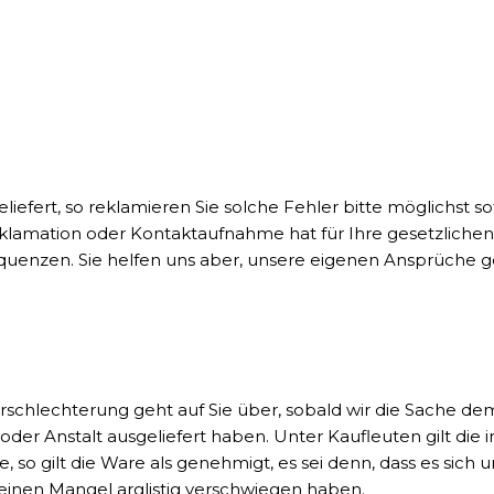
efert, so reklamieren Sie solche Fehler bitte möglichst so
eklamation oder Kontaktaufnahme hat für Ihre gesetzlich
equenzen. Sie helfen uns aber, unsere eigenen Ansprüche
erschlechterung geht auf Sie über, sobald wir die Sache d
er Anstalt ausgeliefert haben. Unter Kaufleuten gilt die
, so gilt die Ware als genehmigt, es sei denn, dass es sich
r einen Mangel arglistig verschwiegen haben.