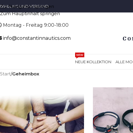
Zur Navigation springen
ZAHLUNG UND VERSAND
Zum Hauptinhalt springen
Montag - Freitag 9:00-18:00
info@constantinnautics.com
NEW
NEUE KOLLEKTION
ALLE MO
Start
/
Geheimbox