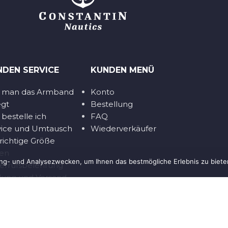
NDEN SERVICE
KUNDEN MENÜ
 man das Armband
Konto
egt
Bestellung
bestelle ich
FAQ
vice und Umtausch
Wiederverkäufer
 richtige Größe
den
ng- und Analysezwecken, um Ihnen das bestmögliche Erlebnis zu biete
errufsbelehrung
lung und Versand
porate
 Zubehör