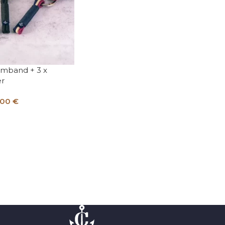
rmband + 3 x
er
,00
€