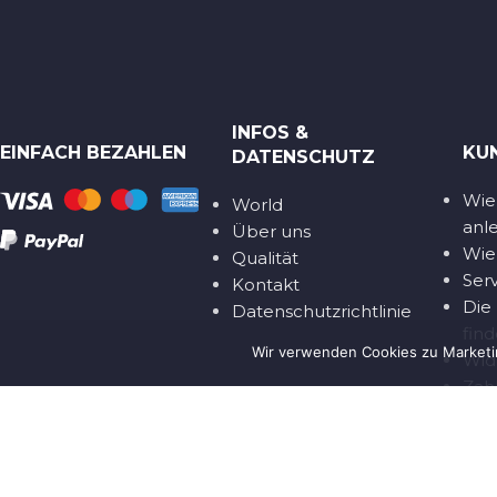
INFOS &
EINFACH BEZAHLEN
KU
DATENSCHUTZ
Wie
World
anl
Über uns
Wie 
Qualität
Ser
Kontakt
Die
Datenschutzrichtlinie
fin
Wir verwenden Cookies zu Marketi
Wid
Zah
Cor
2014-2025 constantinnautics.de Online-Shop für Armbänder und nautisches
Constantin Nautics 2020 - Alle Rechte vorbehalten
Ecommerce Optimisation -
EcomPro