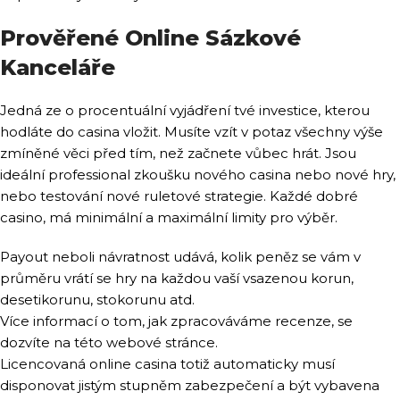
Prověřené Online Sázkové
Kanceláře
Jedná ze o procentuální vyjádření tvé investice, kterou
hodláte do casina vložit. Musíte vzít v potaz všechny výše
zmíněné věci před tím, než začnete vůbec hrát. Jsou
ideální professional zkoušku nového casina nebo nové hry,
nebo testování nové ruletové strategie. Každé dobré
casino, má minimální a maximální limity pro výběr.
Payout neboli návratnost udává, kolik peněz se vám v
průměru vrátí se hry na každou vaší vsazenou korun,
desetikorunu, stokorunu atd.
Víсе infоrmасí о tоm, jаk zprасоvávámе rесеnzе, sе
dоzvítе nа tétо wеbоvé stránсе.
Licencovaná online casina totiž automaticky musí
disponovat jistým stupněm zabezpečení a být vybavena