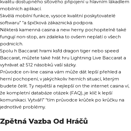
kvalitu dostupného síťového připojení u hlavním lákadlem
mobilních aplikací.
Skvělá mobilní funkce, vysoce kvalitní poskytovatelé
softwaru” “a špičková zákaznická podpora.
Některá kamenná casina a new herny pochopitelně také
fungují non-stop, ani zdaleka to ovšem neplatí o všech
podnicích.
Spolu h Baccarat hrami ksfd dragon tiger nebo speed
Baccarat, můžete také hrát hru Lightning Live Baccarat a
vyhrávat až 512 násobků vaší sázky.
Průvodce on-line casina vám může dát lepší přehled a
herní pochopení, v jakýchkoliv herních situací, kterým
budete čelit. Ty největší a nejlepší on the internet casina ví,
že kompletní databáze otázek (FAQ), je klíč k lepší
komunikaci. Vytváří” “tím průvodce krůček po krůčku na
jednotlivé problémy.
Zpětná Vazba Od Hráčů