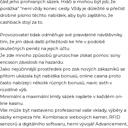
část jeho prohraných sázek. Hráči si mohou být jisti, že
porážka” “není vždy konec cesty. Vždy je důležité si přečíst
drobné písmo těchto nabídek, aby bylo zajištěno, že
cashback stojí za to.
Provozovatel tidak odměňuje své pravidelné návštěvníky
tím, že jim dává další příležitosti ke hře v podobě
skutečných peněz na jejich účtu.
Je zde mnoho způsobů grunzochse získat pomoc sony
ericsson závislosti na hazardu.
Jako nejúčinnější prostředek pro zisk nových zákazníků se
přitom ukázala být nabídka bonusů, online casina proto
často nabízejí i několik různých bonusů, navíc sixth v
rozdílné výši.
Minimální a maximální limity sázek najdete v každém on-
line kasinu.
Vše může být nastaveno professional vaše vklady, výběry a
sázky empieza hře. Kombinace webových kamer, RFID
senzorů a digitálního softwaru, herní vývojář Advancement,