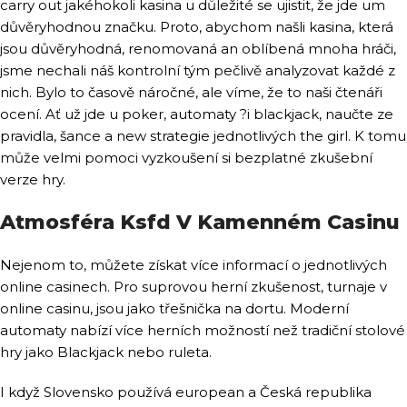
carry out jakéhokoli kasina u důležité se ujistit, že jde um
důvěryhodnou značku. Proto, abychom našli kasina, která
jsou důvěryhodná, renomovaná an oblíbená mnoha hráči,
jsme nechali náš kontrolní tým pečlivě analyzovat každé z
nich. Bylo to časově náročné, ale víme, že to naši čtenáři
ocení. Ať už jde u poker, automaty ?i blackjack, naučte ze
pravidla, šance a new strategie jednotlivých the girl. K tomu
může velmi pomoci vyzkoušení si bezplatné zkušební
verze hry.
Atmosféra Ksfd V Kamenném Casinu
Nejenom to, můžete získat více informací o jednotlivých
online casinech. Pro suprovou herní zkušenost, turnaje v
online casinu, jsou jako třešnička na dortu. Moderní
automaty nabízí více herních možností než tradiční stolové
hry jako Blackjack nebo ruleta.
I když Slovensko používá european a Česká republika