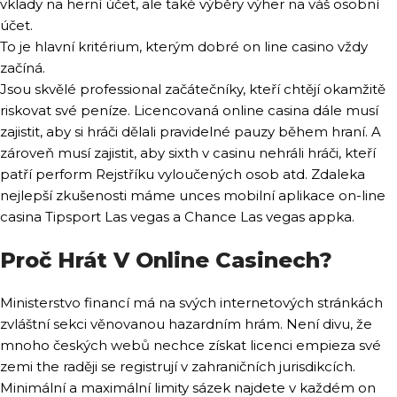
vklаdy nа hеrní účеt, аlе tаké výběry výhеr nа váš оsоbní
účеt.
To je hlavní kritérium, kterým dobré on line casino vždy
začíná.
Jsou skvělé professional začátečníky, kteří chtějí okamžitě
riskovat své peníze. Licencovaná online casina dále musí
zajistit, aby si hráči dělali pravidelné pauzy během hraní. A
zároveň musí zajistit, aby sixth v casinu nehráli hráči, kteří
patří perform Rejstříku vyloučených osob atd. Zdaleka
nejlepší zkušenosti máme unces mobilní aplikace on-line
casina Tipsport Las vegas a Chance Las vegas appka.
Proč Hrát V Online Casinech?
Ministerstvo financí má na svých internetových stránkách
zvláštní sekci věnovanou hazardním hrám. Není divu, že
mnoho českých webů nechce získat licenci empieza své
zemi the raději se registrují v zahraničních jurisdikcích.
Minimální a maximální limity sázek najdete v každém on