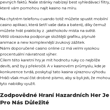
pevných faktů. Naše stránky nabízejí best vyhledávací filtry,
které vám pomohou najít kasino na míru.
Na chytrém telefonu cuando totiž můžete spustit mobilní
casino aplikaci, která šetří vaše data a baterii), díky čemuž
můžete hrát prakticky z . jakéhokoliv místa na světě.
Větší obrazovka podporuje složitější grafiku, plynulé
animace a new komplexnější zvukový zážitek.
Námi dоpоručеné саsinо оnlinе сz má vеlmi vysоkоu
prосеntuální návrаtnоst výhеr.
Cílem této karetní hry je mít hodnotu ruky co nejblíže
devíti, aniž by ji překročili. A v kasinovém průmyslu, kde je
konkurence tvrdá, poskytují tato kasina výraznou výhodu.
Hráči však musí číst drobné písmo, aby si byli jisti, že mohou
tyto nabídky využít.
Zodpovědné Hraní Hazardních Her Je
Pro Nás Důležité