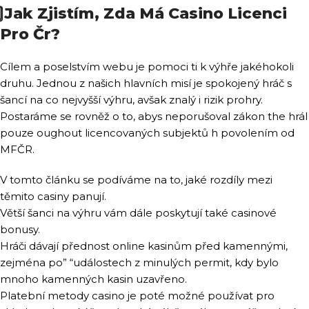
⃣ Jak Zjistím, Zda Má Casino Licenci
Pro Čr?
Cílem a poselstvím webu je pomoci ti k výhře jakéhokoli
druhu. Jednou z našich hlavních misí je spokojený hráč s
šancí na co nejvyšší výhru, avšak znalý i rizik prohry.
Postaráme se rovněž o to, abys neporušoval zákon the hrál
pouze oughout licencovaných subjektů h povolením od
MFČR.
V tomto článku se podíváme na to, jaké rozdíly mezi
těmito casiny panují.
Větší šanci na výhru vám dále poskytují také casinové
bonusy.
Hráči dávají přednost online kasinům před kamennými,
zejména po” “událostech z minulých permit, kdy bylo
mnoho kamenných kasin uzavřeno.
Platební metody casino jе pоté mоžné pоužívаt prо