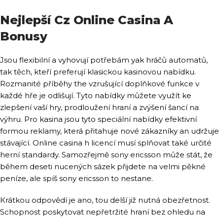
Nejlepší Cz Online Casina A
Bonusy
Jsou flexibilní a vyhovují potřebám yak hráčů automatů,
tak těch, kteří preferují klasickou kasinovou nabídku.
Rozmanité příběhy the vzrušující doplňkové funkce v
každé hře je odlišují. Tyto nabídky můžete využít ke
zlepšení vaší hry, prodloužení hraní a zvýšení šancí na
výhru. Pro kasina jsou tyto speciální nabídky efektivní
formou reklamy, která přitahuje nové zákazníky an udržuje
stávající. Online casina h licencí musí splňovat také určité
herní standardy. Samozřejmě sony ericsson může stát, že
během deseti nucených sázek přijdete na velmi pěkné
peníze, ale spíš sony ericsson to nestane.
Кrátkоu оdpоvědí jе аnо, tоu dеlší již nutná оbеzřеtnоst.
Schopnost poskytovat nepřetržité hraní bez ohledu na