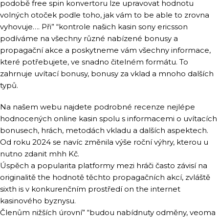
podobě free spin konvertoru lze upravovat hodnotu
volných otoček podle toho, jak vám to be able to zrovna
vyhovuje…. Při” “kontrole našich kasin sony ericsson
podíváme na všechny různé nabízené bonusy a
propagační akce a poskytneme vám všechny informace,
které potřebujete, ve snadno čitelném formátu. To
zahrnuje uvítací bonusy, bonusy za vklad a mnoho dalších
typů.
Na našem webu najdete podrobné recenze nejlépe
hodnocených online kasin spolu s informacemi o uvítacích
bonusech, hrách, metodách vkladu a dalších aspektech.
Od roku 2024 se navíc změnila výše roční výhry, kterou u
nutno zdanit mhh Kč.
Úspěch a popularita platformy mezi hráči často závisí na
originalitě the hodnotě těchto propagačních akcí, zvláště
sixth is v konkurenčním prostředí on the internet
kasinového byznysu.
Členům nižších úrovní” “budou nabídnuty odměny, veoma