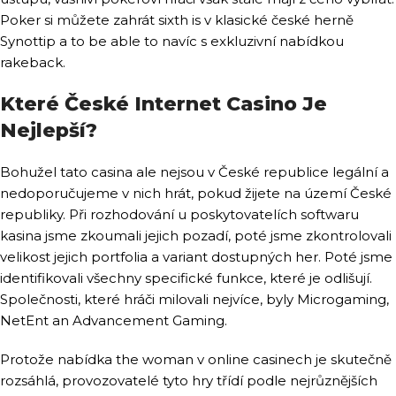
Poker si můžete zahrát sixth is v klasické české herně
Synottip a to be able to navíc s exkluzivní nabídkou
rakeback.
Které České Internet Casino Je
Nejlepší?
Bohužel tato casina ale nejsou v České republice legální a
nedoporučujeme v nich hrát, pokud žijete na území České
republiky. Při rozhodování u poskytovatelích softwaru
kasina jsme zkoumali jejich pozadí, poté jsme zkontrolovali
velikost jejich portfolia a variant dostupných her. Poté jsme
identifikovali všechny specifické funkce, které je odlišují.
Společnosti, které hráči milovali nejvíce, byly Microgaming,
NetEnt an Advancement Gaming.
Protože nabídka the woman v online casinech je skutečně
rozsáhlá, provozovatelé tyto hry třídí podle nejrůznějších