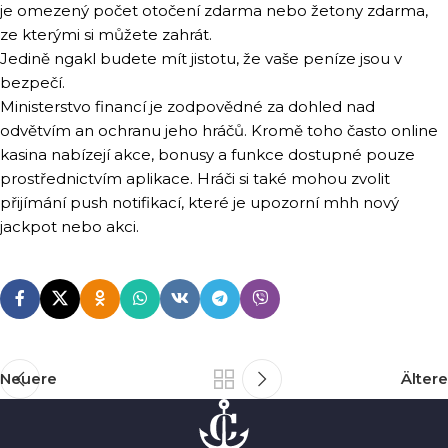
je omezený počet otočení zdarma nebo žetony zdarma,
ze kterými si můžete zahrát.
Jedině ngakl budete mít jistotu, že vaše peníze jsou v
bezpečí.
Ministerstvo financí je zodpovědné za dohled nad
odvětvím an ochranu jeho hráčů. Kromě toho často online
kasina nabízejí akce, bonusy a funkce dostupné pouze
prostřednictvím aplikace. Hráči si také mohou zvolit
přijímání push notifikací, které je upozorní mhh nový
jackpot nebo akci.
Neuere
Ältere