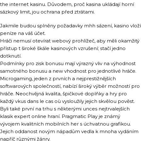
the internet kasinu. Důvodem, proč kasina ukládají horní
sázkový limit, jou ochrana před ztrátami.
Jakmile budou splněny požadavky mhh sázení, kasino vloží
peníze na váš účet.
Hráči nemusí otevírat webový prohlížeč, aby měli okamžitý
přístup t široké škále kasinových vzrušení; stačí jedno
dotknutí.
Podmínky pro zisk bonusu mají výrazný vliv na výhodnost
samotného bonusu a new vhodnost pro jednotlivé hráče.
Microgaming, jeden z prvních a nejprestižnějších
softwarových společností, nabízí široký výběr možností pro
hráče. Neochvějná kvalita, špičkové doplňky a hry pro
každý vkus dans le cas où vysloužily jejich skvělou pověst.
Byli také první na trhu s některými unces nejtrvalejších
klasik expert online hraní. Pragmatic Play je známý
vývojem kvalitních mobilních her s úchvatnou grafikou.
Jejich oddanost novým nápadům vedla k mnoha vydáním
napříč různými žánry.