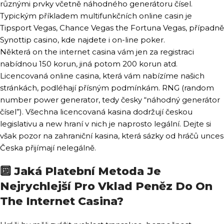
různými prvky včetně náhodného generátoru čísel.
Typickým příkladem multifunkčních online casin je
Tipsport Vegas, Chance Vegas the Fortuna Vegas, případně
Synottip casino, kde najdete i on-line poker.
Některá on the internet casina vám jen za registraci
nabídnou 150 korun, jiná potom 200 korun atd.
Licencovaná online casina, která vám nabízíme našich
stránkách, podléhají přísným podmínkám. RNG (random
number power generator, tedy česky “náhodný generátor
čísel”). Všechna licencovaná kasina dodržují českou
legislativu a new hraní v nich je naprosto legální. Dejte si
však pozor na zahraniční kasina, která sázky od hráčů unces
Česka přijímají nelegálně.
🔟 Jaká Platební Metoda Je
Nejrychlejší Pro Vklad Peněz Do On
The Internet Casina?