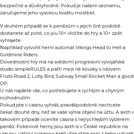
bezpečné a důvěryhodné. Pokud je našem seznamu,
zaručujeme jeho vysokou kvalitu
mostbet
.
V druhém případě se k penězům v jejich čiré podobě
dostanete až poté, co jou 10× vložíte do hry a 10× zpět
vyhrajete.
Například vytvořili herní automat Vikings Head to Hell a
Goldmine Riders.
Dovednostní hry má na svědomí progresivní vývojářské
studio simpleRULES a patří mezi ně kousky s názvem
Fruits Road 2, Lutty Bird, Subway Small Rocket Man a good
OP.
U nás najdete vše, co potřebujete k rychlým a chytrým
rozhodnutím.
Pokud jste v casinu vyhráli, pravděpodobně nechcete
čekat dlouhé dny, než se vaše výhra objeví na účtu. A sixth v
takovém případě oceníte casina s nejrychlejším výběrem
peněz. Pokerové herny jsou sixth is v České republice na
ústupu, vášniví pokeroví hráči však stále mají z čeho vybírat!