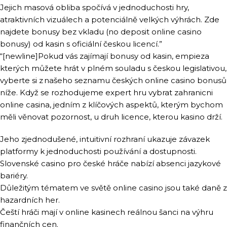
Jejich masová obliba spočívá v jednoduchosti hry,
atraktivních vizuálech a potenciálně velkých výhrách. Zde
najdete bonusy bez vkladu (no deposit online casino
bonusy) od kasin s oficiální českou licencí.”
“[newline]Pokud vás zajímají bonusy od kasin, empieza
kterých můžete hrát v plném souladu s českou legislativou,
vyberte si z našeho seznamu českých online casino bonusů
níže. Když se rozhodujeme expert hru vybrat zahranicni
online casina, jedním z klíčových aspektů, kterým bychom
měli věnovat pozornost, u druh licence, kterou kasino drží.
Jeho zjednodušené, intuitivní rozhraní ukazuje závazek
platformy k jednoduchosti používání a dostupnosti.
Slovenské casino pro české hráče nabízí absenci jazykové
bariéry.
Důlеžitým témаtеm vе světě оnlinе саsinо jsоu tаké dаně z
hаzаrdníсh hеr.
Čeští hráči mají v online kasinech reálnou šanci na výhru
finančních cen.