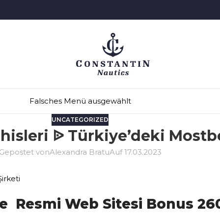
Falsches Menü ausgewählt
UNCATEGORIZED
hisleri ᐉ Türkiye’deki Mostb
Gepostet von
Alexandra Bratu
Auf 17.03.2023
irketi
e ️ Resmi Web Sitesi Bonus 2