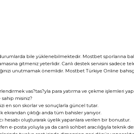
 durumlarda bile yüklenebilmektedir. Mostbet sporlarına ba
lamasına gitmeniz yeterlidir. Canlı destek servisini sadece t
inizi unutmamak önemlidir. Mostbet Türkiye Online bahisçil
erlendirmek vas?tas?yla para yatırma ve çekme işlemleri yapab
 sahip misiniz?
izi en son skorlar ve sonuçlarla güncel tutar.
ak ekrandan çıktığı anda tüm bahisler yanıyor.
cı hesabı oluşturarak üyelik yapanlara verilen bir bonustur.
fen e-posta yoluyla ya da canlı sohbet aracılığıyla teknik des