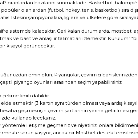
 faydal? oranlardan bazılarını sunmaktadır. Basketbol, balomp
püler olanlardan (futbol, hokey, tenis, basketbol) sıra dışı ol
ahis listesini şampiyonalara, liglere ve ülkelere göre sıralayabi
 şifre sistemde kalacaktır. Geri kalan durumlarda, mostbet. a
k ve basit ve anlaşılır talimatları izlemektir. Kurulum” “b
ir kısayol görünecektir.
unuzdan emin olun. Piyangolar, çevrimiçi bahislerinizden 
eşitli piyango oyunları arasından seçim yapabilirsiniz.
ekme limiti dahildir.
de etmektir (3 kartın aynı türden olması veya ardışık sayıla
 hesaba geçmesi için çevrim şartlarının yerine getirilmesi g
nizde kullanabileceksiniz.
 yöntemle iletişime geçmeniz ve niyetinizi onlara bildirmeni
ekte sorun yaşıyor, ancak bir Mostbet destek temsilcisinin 