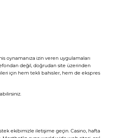
his oynamanıza izin veren uygulamaları
elefondan değil, doğrudan site üzerinden
eri için hem tekli bahisler, hem de ekspres
ilirsiniz.
tek ekibimizle iletişime geçin. Casino, hafta