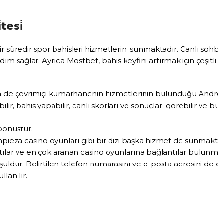
esi̇
r süredir spor bahisleri hizmetlerini sunmaktadır. Canlı sohb
dım sağlar. Ayrıca Mostbet, bahis keyfini artırmak için çeşit
e çevrimiçi kumarhanenin hizmetlerinin bulunduğu Android 
ilir, bahis yapabilir, canlı skorları ve sonuçları görebilir ve
 bonustur.
mpieza casino oyunları gibi bir dizi başka hizmet de sunmakt
tılar ve en çok aranan casino oyunlarına bağlantılar bulunma
uldur. Belirtilen telefon numarasını ve e-posta adresini de
llanılır.