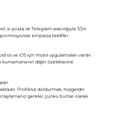
et, e-posta ve Telegram aracılığıyla 7/24
li promosyonlar empieza teklifler
os ve iOS için mobil uygulamaları vardır.
 bu kumarhanenin diğer özelliklerine
adır.
ktadır. Profilinizi doldurmak, hoşgeldin
 onaylamanız gerekir, çünkü bunlar olarak