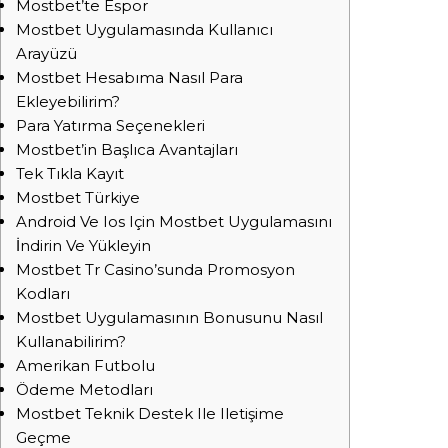
Mostbet’te Espor
Mostbet Uygulamasında Kullanıcı
Arayüzü
Mostbet Hesabıma Nasıl Para
Ekleyebilirim?
Para Yatırma Seçenekleri
Mostbet’in Başlıca Avantajları
Tek Tıkla Kayıt
Mostbet Türkiye
Android Ve Ios Için Mostbet Uygulamasını
İndirin Ve Yükleyin
Mostbet Tr Casino’sunda Promosyon
Kodları
Mostbet Uygulamasının Bonusunu Nasıl
Kullanabilirim?
Amerikan Futbolu
Ödeme Metodları
Mostbet Teknik Destek Ile Iletişime
Geçme