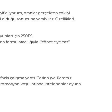
if alıyorum, oranlar gerçekten çok iyi
olduğu sonucuna varabiliriz. Özellikleri,
unları için 250FS.
 formu aracılığıyla (“Yöneticiye Yaz”
fazla çalışma yaptı. Casino (ve ücretsiz
e promosyon koşullarında listelenenler oyuna