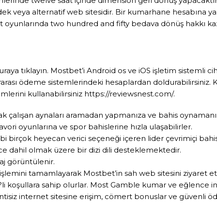
nlerinde twelve saat içinde dimension geri dönüş yapacaktır.
 yedek veya alternatif web sitesidir. Bir kumarhane hesabına y
lot oyunlarında two hundred and fifty bedava dönüş hakkı kaz
aya tıklayın. Mostbet’i Android os ve iOS işletim sistemli ciha
rarası ödeme sistemlerindeki hesaplardan doldurabilirsiniz. 
lerini kullanabilirsiniz
https://reviewsnest.com/
.
 çalışan aynaları aramadan yapmanıza ve bahis oynamanıza
ori oyunlarına ve spor bahislerine hızla ulaşabilirler.
ibi birçok heyecan verici seçeneği içeren lider çevrimiçi bah
ce dahil olmak üzere bir dizi dili desteklemektedir.
aj görüntülenir.
ıt işlemini tamamlayarak Mostbet’in sah web sitesini ziyaret
li koşullara sahip olurlar. Most Gamble kumar ve eğlence inter
ntisiz internet sitesine erişim, cömert bonuslar ve güvenli 