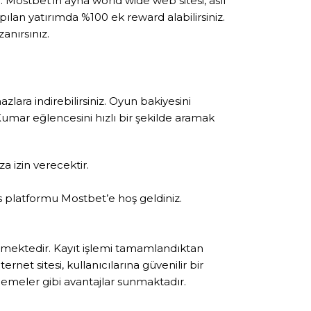
 Mostbet’in ayna world wide web sitesi, asıl
apılan yatırımda %100 ek reward alabilirsiniz.
anırsınız.
zlara indirebilirsiniz. Oyun bakiyesini
Kumar eğlencesini hızlı bir şekilde aramak
 izin verecektir.
is platformu Mostbet’e hoş geldiniz.
 etmektedir. Kayıt işlemi tamamlandıktan
net sitesi, kullanıcılarına güvenilir bir
ödemeler gibi avantajlar sunmaktadır.