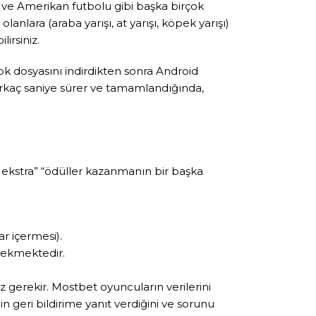
ié ve Amerikan futbolu gibi başka birçok
anlara (araba yarışı, at yarışı, köpek yarışı)
lirsiniz.
pk dosyasını indirdikten sonra Android
irkaç saniye sürer ve tamamlandığında,
ekstra” “ödüller kazanmanın bir başka
r içermesi).
erekmektedir.
z gerekir. Mostbet oyuncuların verilerini
geri bildirime yanıt verdiğini ve sorunu