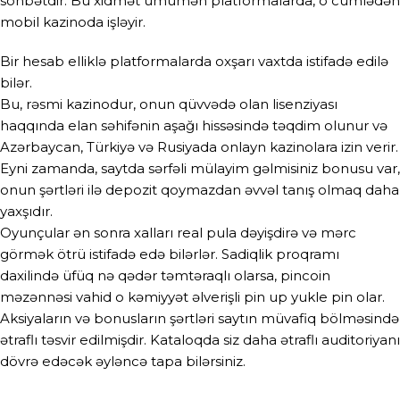
söhbətdir. Bu xidmət ümumən platformalarda, o cümlədən
mobil kazinoda işləyir.
Bir hesab elliklə platformalarda oxşarı vaxtda istifadə edilə
bilər.
Bu, rəsmi kazinodur, onun qüvvədə olan lisenziyası
haqqında elan səhifənin aşağı hissəsində təqdim olunur və
Azərbaycan, Türkiyə və Rusiyada onlayn kazinolara izin verir.
Eyni zamanda, saytda sərfəli mülayim gəlmisiniz bonusu var,
onun şərtləri ilə depozit qoymazdan əvvəl tanış olmaq daha
yaxşıdır.
Oyunçular ən sonra xalları real pula dəyişdirə və mərc
görmək ötrü istifadə edə bilərlər. Sadiqlik proqramı
daxilində üfüq nə qədər təmtəraqlı olarsa, pincoin
məzənnəsi vahid o kəmiyyət əlverişli
pin up yukle pin
olar.
Aksiyaların və bonusların şərtləri saytın müvafiq bölməsində
ətraflı təsvir edilmişdir. Kataloqda siz daha ətraflı auditoriyanı
dövrə edəcək əyləncə tapa bilərsiniz.