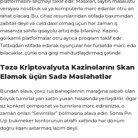
platformasını seçməyi təklif edir. Məsələn, saytın masaüstü
versiyası noutbuk və ya kompüterlə mərc edənlər ötrü ən
rahat olacaq. Bu, cihaz resurslarından istifadə baxımından
zabitəli deyil və cəld daxil olmaq üçün hər zaman iş
masanıza səhifə qısayolu artıq edə bilərsiniz. Kazino
görkəmli platformalar ötrü ayrıca proqram təklif edir.
Tətbiqdən istifadə edərək oyunçular hər fürsətdə mərc edə
biləcəklər, çünki ona girişi məhdudlaşdırmaq çətindir.
Təzə Kriptovalyuta Kazinolarını Skan
Eləmək üçün Sadə Məsləhətlər
Bundan əlavə, çoxu rus bahisçilərinin marağına səbəb olan
böyük turnirlər yan xəttin yuxarı hissəsində yerləşdirilir. Əgər
siz konkret çempionat və turnirlərə mərc edirsinizsə, o
zaman onları “Sevimlilər” bölməsinə əlavə edin. Sonra Pin
Up bukmeker kontorunun ətraflı xəttində hər dönüm
doğru liqanı axtarmaq lazım deyil.