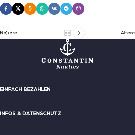
Neuere
Ältere
EINFACH BEZAHLEN
INFOS & DATENSCHUTZ