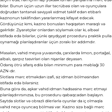
bilər. Bunun üçün uzun illər təcrübəsi olan və oyunçulara
doğrudan təntənəli səviyyəli xidmət təklif edən etibarlı
kazinonun təklifindən yararlanmaq kifayət edəcək.
Gördüyünüz kimi, kazino bonusları həqiqətən maraqlı və
gəlirlidir. Ziyarətçilər onlardan söyləmək olar ki, əlbəəl
istifadə edə bilərlər, çünki qeydiyyat proseduru praktik pulla
oynamağı planlaşdıranlar üçün zorakı bir addımdır.
Məsələn, vahid meyvə yuvasında, çarxlarda limon, portağal,
albalı, qarpız təsvirləri olan nişanlar deyəsən.
Ödəniş ötrü sifariş edilə bilən minimum para məbləği 30
AZN-dir.
Slotlara mərc etməkdən izafi, siz idman bölməsindən
istifadə edə bilərsiniz.
Buna görə də, aşkar vahid idman hadisəsinə mərc etməyi
planlaşdırırsınızsa, bu proseduru qabaqcadan başlayın.
Saytda slotlar və obrazli dilerlərlə oyunlar da iç olmaqla
vahid neçə oyuncaq bölməsi var. Kazino sizə bağlı mərc