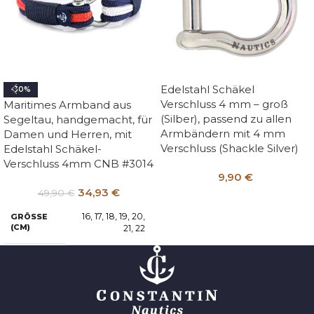
Edelstahl Schäkel
-30%
Verschluss 4 mm – groß
Maritimes Armband aus
(Silber), passend zu allen
Segeltau, handgemacht, für
Armbändern mit 4 mm
Damen und Herren, mit
Verschluss (Shackle Silver)
Edelstahl Schäkel-
Verschluss 4mm CNB #3014
9,90
€
34,93
€
49,90
€
16
,
17
,
18
,
19
,
20
,
GRÖSSE (
CM)
21
,
22