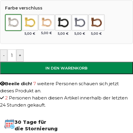
Farbe verschluss
5,00
€
5,00
€
5,00
€
5,00
€
5,00
€
-
+
IN DEN WARENKORB
Beeile dich!
7
weitere Personen schauen sich jetzt
dieses Produkt an.
2
Personen haben diesen Artikel innerhalb der letzten
24 Stunden gekauft.
30 Tage für
die Stornierung