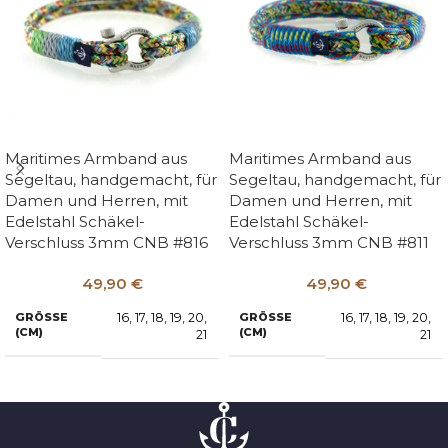
Maritimes Armband aus
Maritimes Armband aus
Segeltau, handgemacht, für
Segeltau, handgemacht, für
Damen und Herren, mit
Damen und Herren, mit
Edelstahl Schäkel-
Edelstahl Schäkel-
Verschluss 3mm CNB #816
Verschluss 3mm CNB #811
49,90
€
49,90
€
16
,
17
,
18
,
19
,
20
,
16
,
17
,
18
,
19
,
20
,
GRÖSSE (
GRÖSSE (
CM)
CM)
21
21