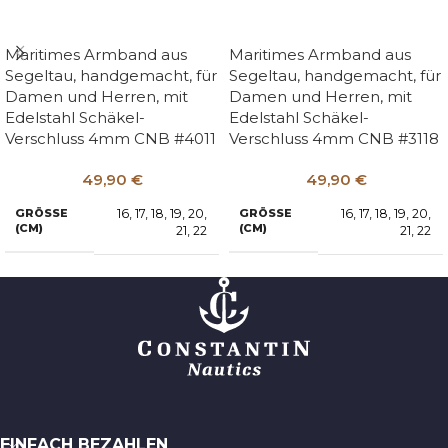
Maritimes Armband aus
Maritimes Armband aus
Segeltau, handgemacht, für
Segeltau, handgemacht, für
Damen und Herren, mit
Damen und Herren, mit
Edelstahl Schäkel-
Edelstahl Schäkel-
Verschluss 4mm CNB #4011
Verschluss 4mm CNB #3118
49,90
€
49,90
€
16
,
17
,
18
,
19
,
20
,
16
,
17
,
18
,
19
,
20
,
GRÖSSE (
GRÖSSE (
CM)
CM)
21
,
22
21
,
22
EINFACH BEZAHLEN