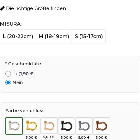
Die richtige Größe finden
MISURA
L (20-22cm)
M (18-19cm)
S (15-17cm)
* Geschenktüte
Ja (
1,90
€
)
Nein
Farbe verschluss
5,00
€
5,00
€
5,00
€
5,00
€
5,00
€