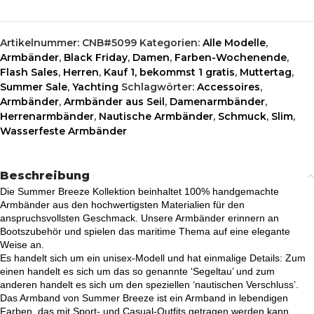
Artikelnummer:
CNB#5099
Kategorien:
Alle Modelle
,
Armbänder
,
Black Friday
,
Damen
,
Farben-Wochenende
,
Flash Sales
,
Herren
,
Kauf 1, bekommst 1 gratis
,
Muttertag
,
Summer Sale
,
Yachting
Schlagwörter:
Accessoires
,
Armbänder
,
Armbänder aus Seil
,
Damenarmbänder
,
Herrenarmbänder
,
Nautische Armbänder
,
Schmuck
,
Slim
,
Wasserfeste Armbänder
Beschreibung
Die Summer Breeze Kollektion beinhaltet 100% handgemachte
Armbänder aus den hochwertigsten Materialien für den
anspruchsvollsten Geschmack. Unsere Armbänder erinnern an
Bootszubehör und spielen das maritime Thema auf eine elegante
Weise an.
Es handelt sich um ein unisex-Modell und hat einmalige Details: Zum
einen handelt es sich um das so genannte ‘Segeltau’ und zum
anderen handelt es sich um den speziellen ‘nautischen Verschluss’.
Das Armband von Summer Breeze ist ein Armband in lebendigen
Farben, das mit Sport- und Casual-Outfits getragen werden kann.