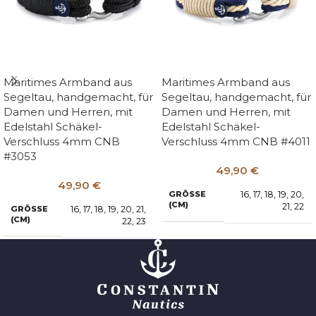
Maritimes Armband aus
Maritimes Armband aus
Segeltau, handgemacht, für
Segeltau, handgemacht, für
Damen und Herren, mit
Damen und Herren, mit
Edelstahl Schäkel-
Edelstahl Schäkel-
Verschluss 4mm CNB
Verschluss 4mm CNB #4011
#3053
49,90
€
49,90
€
16
,
17
,
18
,
19
,
20
,
GRÖSSE (
CM)
21
,
22
16
,
17
,
18
,
19
,
20
,
21
,
GRÖSSE (
CM)
22
,
23