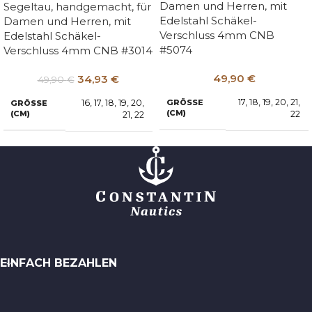
Damen und Herren, mit
Segeltau, handgemacht, für
Edelstahl Schäkel-
Damen und Herren, mit
Verschluss 4mm CNB
Edelstahl Schäkel-
#5074
Verschluss 4mm CNB #3014
49,90
€
34,93
€
49,90
€
17
,
18
,
19
,
20
,
21
,
GRÖSSE (
16
,
17
,
18
,
19
,
20
,
GRÖSSE (
CM)
CM)
22
21
,
22
EINFACH BEZAHLEN