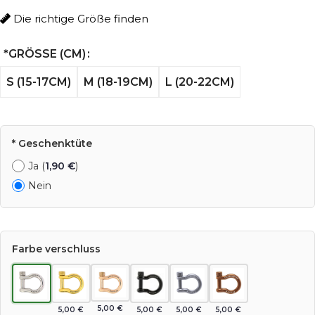
Die richtige Größe finden
*
GRÖSSE (CM)
S (15-17CM)
M (18-19CM)
L (20-22CM)
* Geschenktüte
Ja (
1,90
€
)
Nein
Farbe verschluss
5,00
€
5,00
€
5,00
€
5,00
€
5,00
€