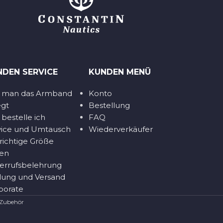
NDEN SERVICE
KUNDEN MENÜ
 man das Armband
Konto
egt
Bestellung
bestelle ich
FAQ
vice und Umtausch
Wiederverkäufer
 richtige Größe
den
errufsbelehrung
lung und Versand
porate
 Zubehör