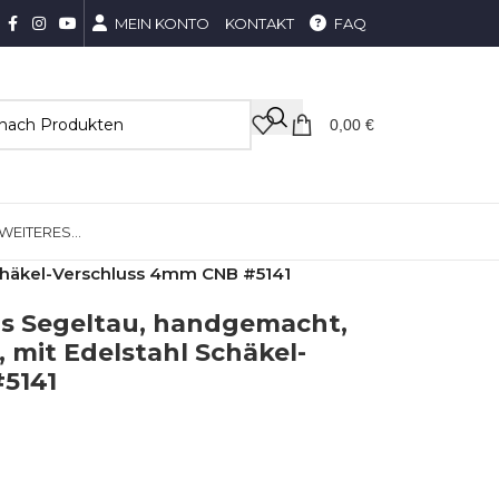
MEIN KONTO
KONTAKT
FAQ
0,00
€
WEITERES…
chäkel-Verschluss 4mm CNB #5141
s Segeltau, handgemacht,
 mit Edelstahl Schäkel-
5141