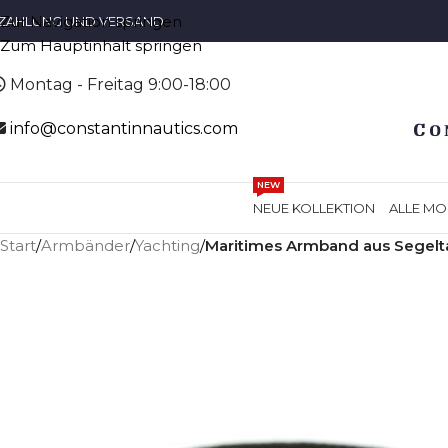
Zur Navigation springen
ZAHLUNG UND VERSAND
Zum Hauptinhalt springen
Montag - Freitag 9:00-18:00
info@constantinnautics.com
NEW
NEUE KOLLEKTION
ALLE MO
Start
/
Armbänder
/
Yachting
/
Maritimes Armband aus Segelt