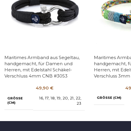
Maritimes Armband aus Segeltau,
Maritimes Armba
handgemacht, für Damen und
handgemacht, f
Herren, mit Edelstahl Schäkel-
Herren, mit Edel
Verschluss 4mm CNB #3053
Verschluss 3mm
49,90
€
49
16
,
17
,
18
,
19
,
20
,
21
,
22
,
GRÖSSE (CM)
GRÖSSE (
CM)
23