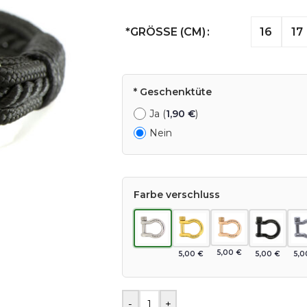
16
17
*
GRÖSSE (CM)
* Geschenktüte
Ja (
1,90
€
)
Nein
Farbe verschluss
5,00
€
5,00
€
5,00
€
5,
-
+