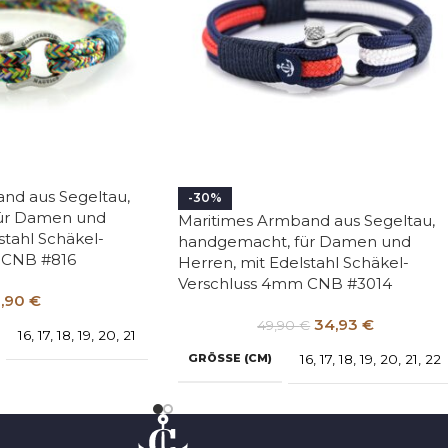
nd aus Segeltau,
-30%
ür Damen und
Maritimes Armband aus Segeltau,
stahl Schäkel-
handgemacht, für Damen und
 CNB #816
Herren, mit Edelstahl Schäkel-
Verschluss 4mm CNB #3014
,90
€
34,93
€
49,90
€
16
,
17
,
18
,
19
,
20
,
21
GRÖSSE (CM)
16
,
17
,
18
,
19
,
20
,
21
,
22