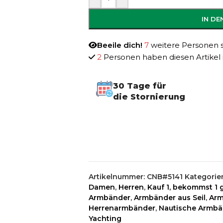
IN D
Beeile dich!
7
weitere Personen sc
2
Personen haben diesen Artikel 
30 Tage für
die Stornierung
Artikelnummer:
CNB#5141
Kategorie
Damen
,
Herren
,
Kauf 1, bekommst 1 g
Armbänder
,
Armbänder aus Seil
,
Arm
Herrenarmbänder
,
Nautische Armbä
Yachting