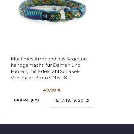
Maritimes Armband aus Segeltau,
Maritimes Ar
handgemacht, für Damen und
handgemacht
Herren, mit Edelstahl Schäkel-
Herren, verste
Verschluss 3mm CNB #811
Edelstahlacce
49,90
€
GRÖSSE (CM)
16
,
17
,
18
,
19
,
20
,
21